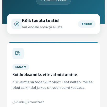
Tulemus kohe
Kõik tasuta testid
5 testi
Vali endale sobiv ja alusta
EKSAM
Sõidueksamiks ettevalmistumine
Kui valmis sa tegelikult oled? Test näitab, milles
oled sa kindel ja kus on veel ruumi kasvada.
~5 min
Proovitest