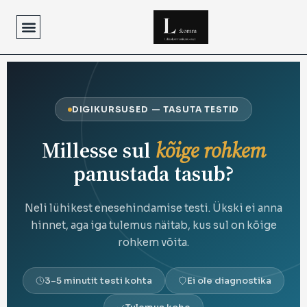
Skip
to
content
DIGIKURSUSED — TASUTA TESTID
Millesse sul
kõige rohkem
panustada tasub?
Neli lühikest enesehindamise testi. Ükski ei anna
hinnet, aga iga tulemus näitab, kus sul on kõige
rohkem võita.
3–5 minutit testi kohta
Ei ole diagnostika