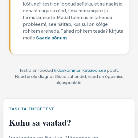
Kõik neli testi on loodud selleks, et sa näeksid
ennast nagu sa oled, ilma hinnangute ja
hirmutamiseta. Madal tulemus ei tähenda
probleemi, see näitab, kus sul on kõige
rohkem areneda. Tahad rohkem teada? Kirjuta
meile
Saada sõnum
Testid on loodud
liikluskommunikatsioon.ee
poolt.
Need ei ole diagnostilised vahendid, need on õppimise
alguspunktid.
TASUTA ENESETEST
Kuhu sa vaatad?
Vaatamine on liigutus. Nägemine on