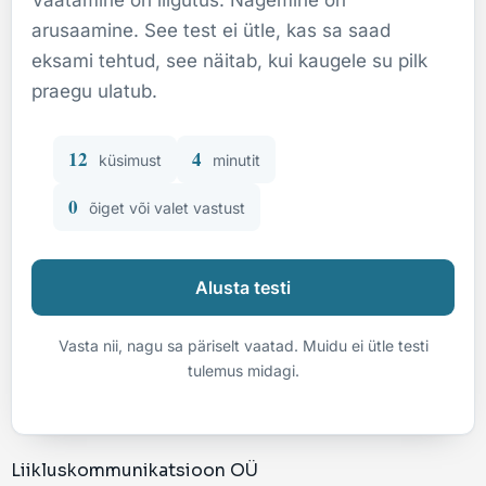
arusaamine. See test ei ütle, kas sa saad
eksami tehtud, see näitab, kui kaugele su pilk
praegu ulatub.
12
4
küsimust
minutit
0
õiget või valet vastust
Alusta testi
Vasta nii, nagu sa päriselt vaatad. Muidu ei ütle testi
tulemus midagi.
Liikluskommunikatsioon OÜ