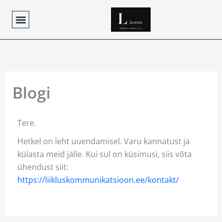
Skip
to
content
Blogi
Tere.
Hetkel on leht uuendamisel. Varu kannatust ja
külasta meid jälle. Kui sul on küsimusi, siis võta
ühendust siit:
https://liikluskommunikatsioon.ee/kontakt/