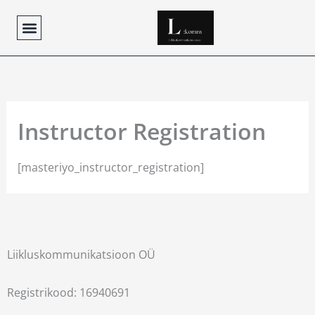
Skip
to
content
Instructor Registration
[masteriyo_instructor_registration]
Liikluskommunikatsioon OÜ
Registrikood: 16940691