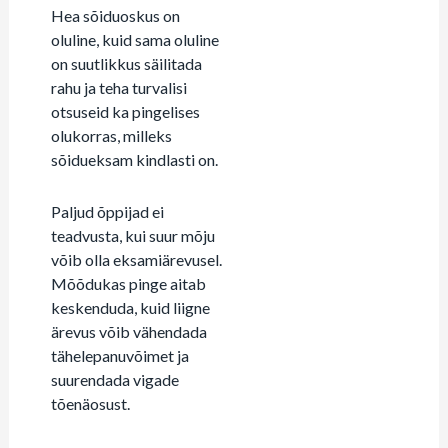
Hea sõiduoskus on
oluline, kuid sama oluline
on suutlikkus säilitada
rahu ja teha turvalisi
otsuseid ka pingelises
olukorras, milleks
sõidueksam kindlasti on.
Paljud õppijad ei
teadvusta, kui suur mõju
võib olla eksamiärevusel.
Mõõdukas pinge aitab
keskenduda, kuid liigne
ärevus võib vähendada
tähelepanuvõimet ja
suurendada vigade
tõenäosust.