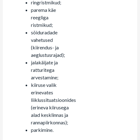
ringristmikud;
parema käe
reegliga
ristmikud;
sõiduradade
vahetused
(kiirendus- ja
aeglustusrajad);
jalakäijate ja
ratturitega
arvestamine;
kiiruse valik
erinevates
liiklussituatsioonides
(erineva kiirusega
alad kesklinnas ja
rannapiirkonnas);
parkimine.