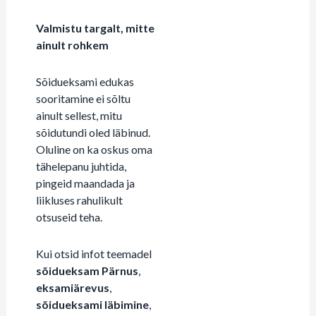
Valmistu targalt, mitte
ainult rohkem
Sõidueksami edukas
sooritamine ei sõltu
ainult sellest, mitu
sõidutundi oled läbinud.
Oluline on ka oskus oma
tähelepanu juhtida,
pingeid maandada ja
liikluses rahulikult
otsuseid teha.
Kui otsid infot teemadel
sõidueksam Pärnus
,
eksamiärevus
,
sõidueksami läbimine
,