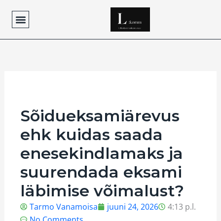
Skip
to
content
Sõidueksamiärevus
ehk kuidas saada
enesekindlamaks ja
suurendada eksami
läbimise võimalust?
Tarmo Vanamoisa
juuni 24, 2026
4:13 p.l.
No Comments