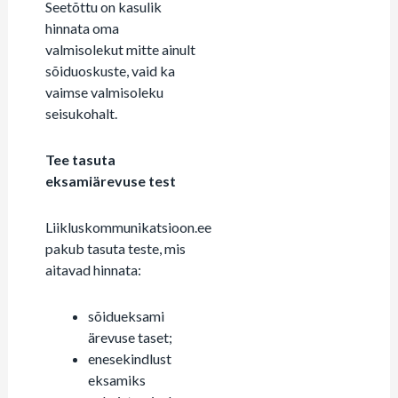
Seetõttu on kasulik
hinnata oma
valmisolekut mitte ainult
sõiduoskuste, vaid ka
vaimse valmisoleku
seisukohalt.
Tee tasuta
eksamiärevuse test
Liikluskommunikatsioon.ee
pakub tasuta teste, mis
aitavad hinnata:
sõidueksami
ärevuse taset;
enesekindlust
eksamiks