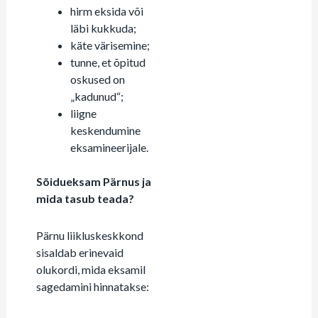
hirm eksida või
läbi kukkuda;
käte värisemine;
tunne, et õpitud
oskused on
„kadunud“;
liigne
keskendumine
eksamineerijale.
Sõidueksam Pärnus ja
mida tasub teada?
Pärnu liikluskeskkond
sisaldab erinevaid
olukordi, mida eksamil
sagedamini hinnatakse: