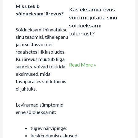
Miks tekib
Kas eksamiärevus
sõidueksami ärevus?
võib mõjutada sinu
sõidueksami
Sõidueksamil hinnatakse
tulemust?
sinu teadmisi, tähelepanu
juuni 23, 2026
ja otsustusvõimet
Kommentaare pole
reaalsetes liiklusoludes.
Kui ärevus muutub liiga
Read More »
suureks, võivad tekkida
eksimused, mida
tavapärases sõidutunnis
ei juhtuks.
Levinumad sümptomid
enne sõidueksamit:
tugev närvipinge;
keskendumisraskused;