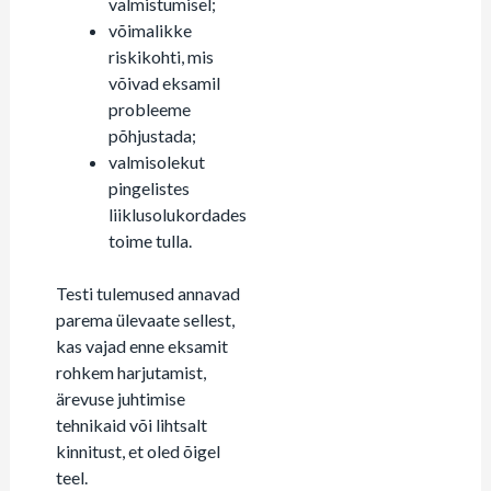
valmistumisel;
võimalikke
riskikohti, mis
võivad eksamil
probleeme
põhjustada;
valmisolekut
pingelistes
liiklusolukordades
toime tulla.
Testi tulemused annavad
parema ülevaate sellest,
kas vajad enne eksamit
rohkem harjutamist,
ärevuse juhtimise
tehnikaid või lihtsalt
kinnitust, et oled õigel
teel.