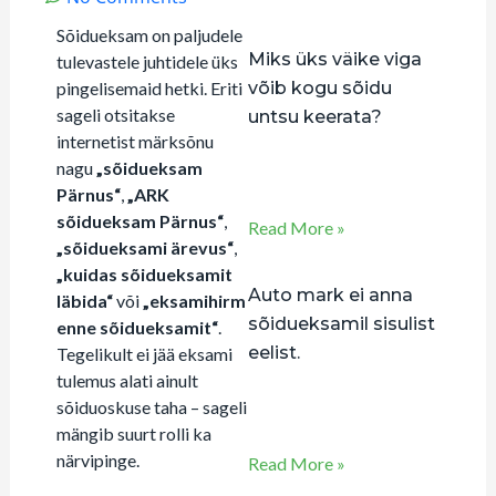
more posts:
Sõidueksam on paljudele
Miks üks väike viga
tulevastele juhtidele üks
pingelisemaid hetki. Eriti
võib kogu sõidu
sageli otsitakse
untsu keerata?
internetist märksõnu
juuli 18, 2026
nagu
„sõidueksam
Kommentaare pole
Pärnus“
,
„ARK
sõidueksam Pärnus“
,
Read More »
„sõidueksami ärevus“
,
„kuidas sõidueksamit
Auto mark ei anna
läbida“
või
„eksamihirm
sõidueksamil sisulist
enne sõidueksamit“
.
eelist.
Tegelikult ei jää eksami
tulemus alati ainult
juuli 2, 2026
sõiduoskuse taha – sageli
Kommentaare pole
mängib suurt rolli ka
närvipinge.
Read More »